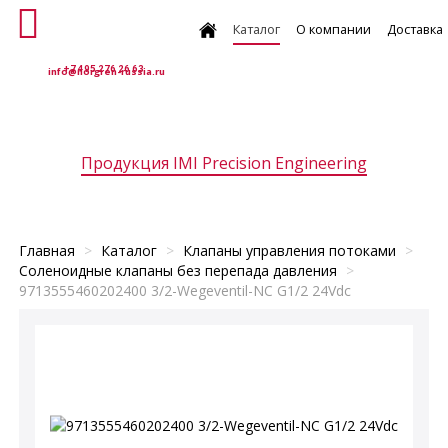
Каталог
О компании
Доставка
+7 495 276 26 63
info@norgren-russia.ru
Продукция IMI Precision Engineering
хранительные клапаны
Клапаны управления потоками
Пропорцио
Главная
>
Каталог
>
Клапаны управления потоками
>
Соленоидные клапаны без перепада давления
>
9713555460202400 3/2-Wegeventil-NC G1/2 24Vdc