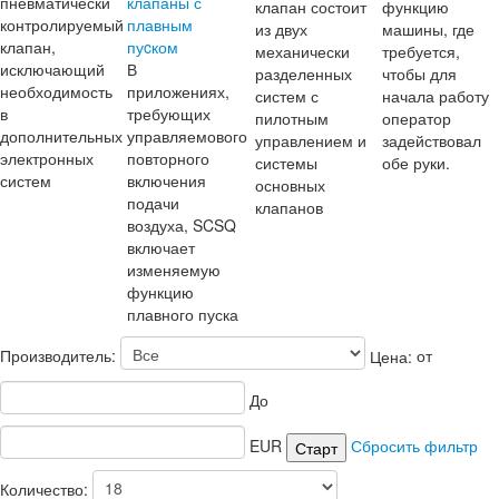
пневматически
клапаны с
клапан состоит
функцию
контролируемый
плавным
из двух
машины, где
клапан,
пуcком
механически
требуется,
исключающий
В
разделенных
чтобы для
необходимость
приложениях,
систем с
начала работу
в
требующих
пилотным
оператор
дополнительных
управляемового
управлением и
задействовал
электронных
повторного
системы
обе руки.
систем
включения
основных
подачи
клапанов
воздуха, SCSQ
включает
изменяемую
функцию
плавного пуска
Производитель:
Цена:
от
До
EUR
Сбросить фильтр
Количество: