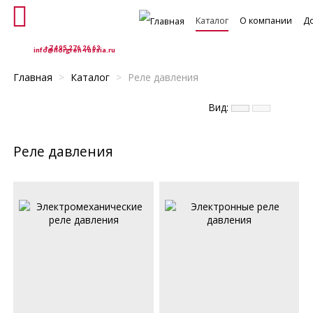
Каталог
О компании
Д
+7 495 276 26 63
info@norgren-russia.ru
Главная
>
Каталог
>
Реле давления
Вид:
ельные клапаны
Клапаны управления потоками
Пропорциональны
Реле давления