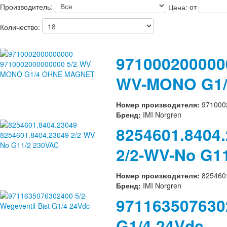
Производитель:
Цена:
от
Количество:
971000200000
WV-MONO G1
Номер производителя:
971000
Бренд:
IMI Norgren
8254601.8404.
2/2-WV-No G1
Номер производителя:
825460
Бренд:
IMI Norgren
9711635076302
G1/4 24Vdc