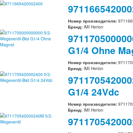
971166542000
Номер производителя:
971166
Бренд:
IMI Herion
9711705000000
G1/4 Ohne Ma
Номер производителя:
971170
Бренд:
IMI Herion
9711705420002
G1/4 24Vdc
Номер производителя:
971170
Бренд:
IMI Herion
971170542000