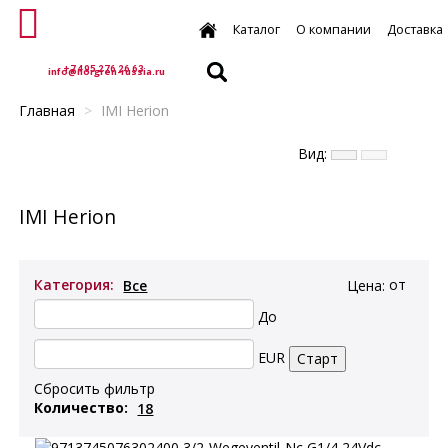
Каталог
О компании
Доставка
+7 495 276 26 63
info@norgren-russia.ru
Главная
>
IMI Herion
Вид:
хранительные клапаны
Клапаны управления потоками
Пропорцио
IMI Herion
Категория:
Цена:
от
До
EUR
Сбросить фильтр
Количество: