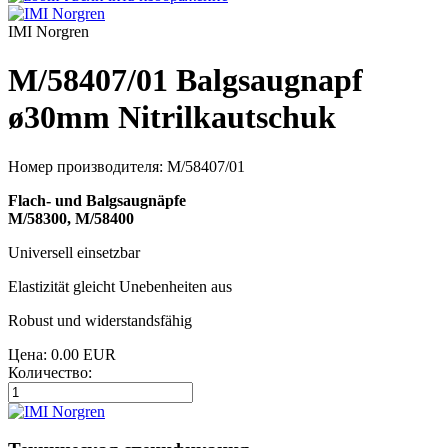
IMI Norgren
M/58407/01 Balgsaugnapf
ø30mm Nitrilkautschuk
Номер производителя:
M/58407/01
Flach- und Balgsaugnäpfe
M/58300, M/58400
Universell einsetzbar
Elastizität gleicht Unebenheiten aus
Robust und widerstandsfähig
Цена:
0.00 EUR
Количество: