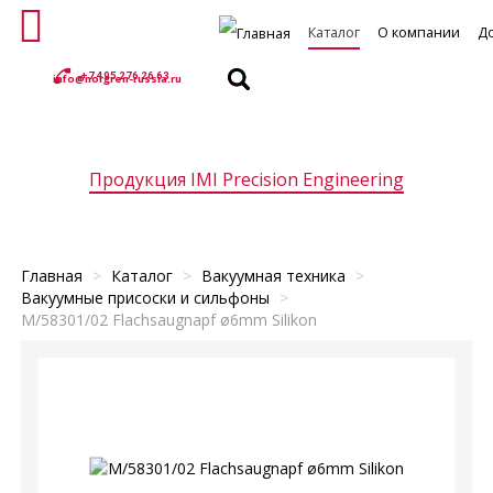
Каталог
О компании
Д
+7 495 276 26 63
info@norgren-russia.ru
Продукция IMI Precision Engineering
ельные клапаны
Клапаны управления потоками
Пропорциональны
Главная
>
Каталог
>
Вакуумная техника
>
Вакуумные присоски и сильфоны
>
M/58301/02 Flachsaugnapf ø6mm Silikon