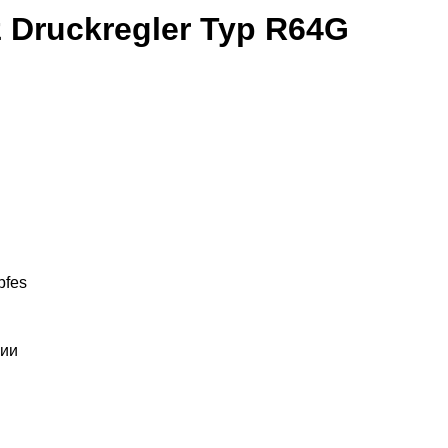
z Druckregler Typ R64G
pfes
ции