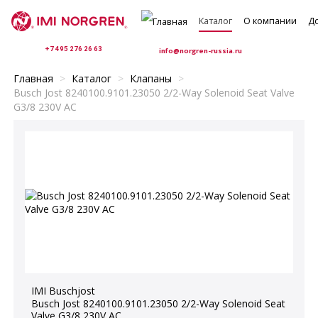
Каталог
О компании
Д
+7 495 276 26 63
info@norgren-russia.ru
Главная
>
Каталог
>
Клапаны
>
Busch Jost 8240100.9101.23050 2/2-Way Solenoid Seat Valve
G3/8 230V AC
ельные клапаны
Клапаны управления потоками
Пропорциональны
IMI Buschjost
Busch Jost 8240100.9101.23050 2/2-Way Solenoid Seat
Valve G3/8 230V AC