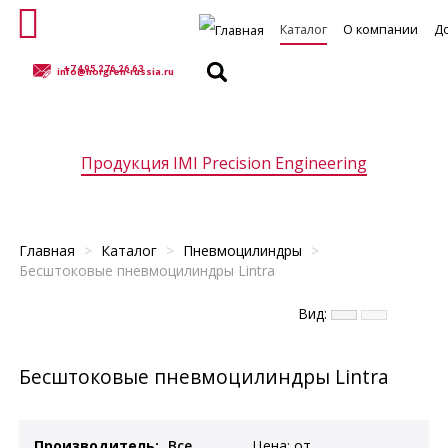
Каталог
О компании
Д
+7 495 276 26 63
info@norgren-russia.ru
Продукция IMI Precision Engineering
ельные клапаны
Клапаны управления потоками
Пропорциональны
Главная
>
Каталог
>
Пневмоцилиндры
>
Бесштоковые пневмоцилиндры Lintra
Вид:
Бесштоковые пневмоцилиндры Lintra
Производитель:
Цена:
от