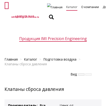
Каталог
О компании
Д
+7 495 276 26 63
info@norgren-russia.ru
Продукция IMI Precision Engineering
ельные клапаны
Клапаны управления потоками
Пропорциональны
Главная
>
Каталог
>
Подготовка воздуха
>
Клапаны сброса давления
Вид:
Клапаны сброса давления
Производитель:
Цена:
от